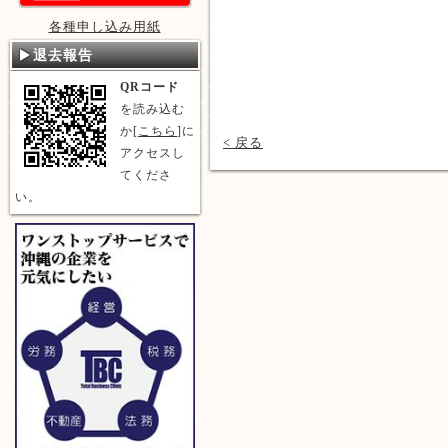
各種申し込み用紙
退去報告
QRコード
を読み込む
か[
こちら
]に
< 戻る
アクセスし
てくださ
い。