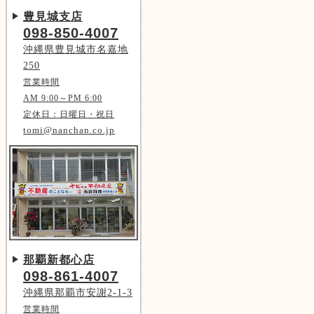
豊見城支店
098-850-4007
沖縄県豊見城市名嘉地
250
営業時間
AM 9:00～PM 6:00
定休日：日曜日・祝日
tomi@nanchan.co.jp
那覇新都心店
098-861-4007
沖縄県那覇市安謝2-1-3
営業時間