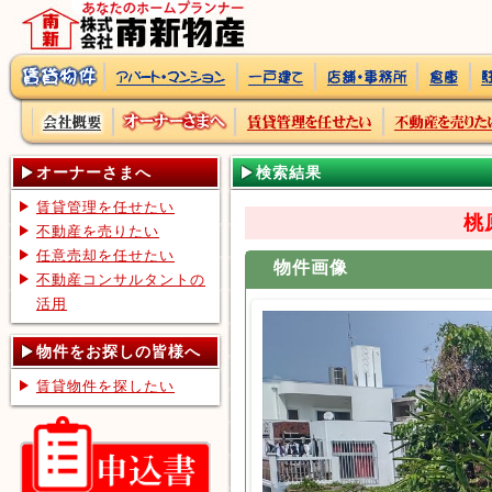
オーナーさまへ
検索結果
賃貸管理を任せたい
桃
不動産を売りたい
任意売却を任せたい
物件画像
不動産コンサルタントの
活用
物件をお探しの皆様へ
賃貸物件を探したい