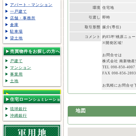
アパート・マンション
環境
住宅地
一戸建て
引渡し
即時
店舗・事務所
倉庫
取引形態
媒介(専任)
駐車場
コメント
約85坪!桃原ニュ
貸土地
※開発区域!
売買物件をお探しの方へ
お問合せは
戸建て
株式会社 南新物
TEL 098-850-4007
マンション
FAX 098-856-2893
事業用
土地
お気軽にお問合せ
住宅ローン
シュミレーショ
ン
琉球銀行
地図
沖縄銀行