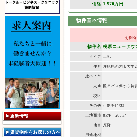
価格
1,970万円
物件基本情報
お問
物件名
桃原ニュータウ
タイプ
土地
住所
沖縄県糸満市大里20
建ペイ率
交通
照屋バス停から徒歩
校区
その他
※開発区域!
土地面積
85坪 283m²
更新情報
地目
原野
賃貸物件をお探しの方へ
用途地域