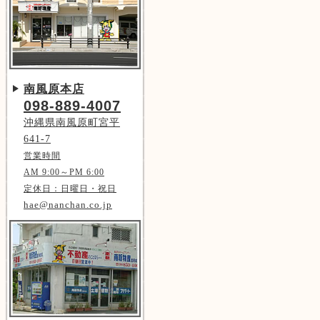
南風原本店
098-889-4007
沖縄県南風原町宮平
641-7
営業時間
AM 9:00～PM 6:00
定休日：日曜日・祝日
hae@nanchan.co.jp