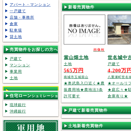
アパート・マンション
新着売買物件
一戸建て
店舗・事務所
倉庫
駐車場
貸土地
売買物件をお探しの方へ
画像枚
當山畑土地
世名城中
戸建て
土地
戸建て
マンション
565万円
4,200万
事業用
南城市玉城當山
八重瀬町世名
土地
★奥武島入口近く★農
★オールリ
振農用地★農地法3条
★庭広々★
住宅ローン
許可要す
倉庫有り★
シュミレーショ
ン
琉球銀行
戸建て新着売買物件
沖縄銀行
土地新着売買物件