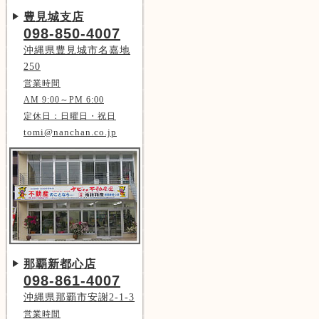
豊見城支店
098-850-4007
沖縄県豊見城市名嘉地
250
営業時間
AM 9:00～PM 6:00
定休日：日曜日・祝日
tomi@nanchan.co.jp
那覇新都心店
098-861-4007
沖縄県那覇市安謝2-1-3
営業時間