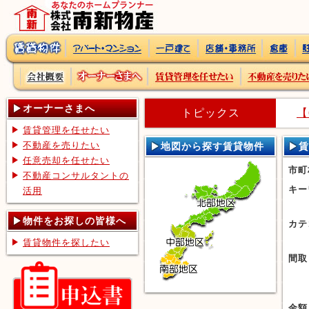
オーナーさまへ
トピックス
【
賃貸管理を任せたい
不動産を売りたい
地図から探す賃貸物件
賃
任意売却を任せたい
市町
不動産コンサルタントの
キー
活用
物件をお探しの皆様へ
カテ
賃貸物件を探したい
間取
金額