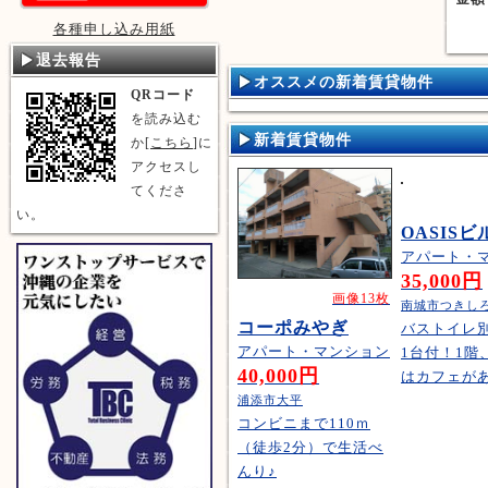
各種申し込み用紙
退去報告
オススメの新着賃貸物件
QRコード
を読み込む
新着賃貸物件
か[
こちら
]に
アクセスし
てくださ
い。
OASISビ
アパート・
35,000円
画像13枚
南城市つきし
コーポみやぎ
バストイレ
アパート・マンション
1台付！1階
40,000円
はカフェが
浦添市大平
コンビニまで110ｍ
（徒歩2分）で生活べ
んり♪